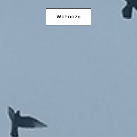
Wchodzę