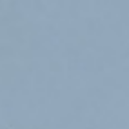

PL
EN
ALEKSANDRA SOJAK-BORODO
Sweetart
Obcowanie ze sztuką bywa gorzkim
doświadczeniem. Dlatego powstał Sweetart.
Sweetart to nowa propozycja artystyczna
stawiająca sobie za główny cel zaspokojenie
jednego z podstawowych pragnień człowieka, jakim
jest chęć obcowania ze słodyczą. Sweetart
oddziałuje na zmysły, zachęca do bezpo
...
Czytaj więcej >>
RECENZJE